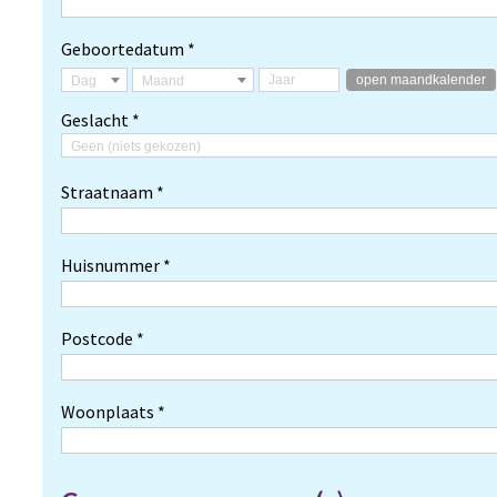
Geboortedatum *
open maandkalender
Dag
Maand
Geslacht *
Geen (niets gekozen)
Straatnaam *
Huisnummer *
Postcode *
Woonplaats *