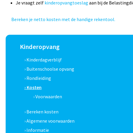
Je vraagt zelf
kinderopvangtoeslag
aan bij de Belastingdi
Bereken je netto kosten met de handige rekentool.
Kinderopvang
› Kinderdagverblijf
› Buitenschoolse opvang
› Rondleiding
› Kosten
› Voorwaarden
› Bereken kosten
› Algemene voorwaarden
› Informatie