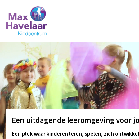
MVI_7027
MVI_7167
cultuur
kleutergroep
Een uitdagende leeromgeving voor j
Een plek waar kinderen leren, spelen, zich ontwikk