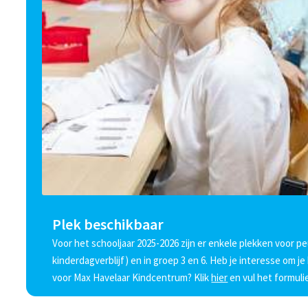
Plek beschikbaar
Voor het schooljaar 2025-2026 zijn er enkele plekken voor peu
kinderdagverblijf) en in groep 3 en 6. Heb je interesse om j
voor Max Havelaar Kindcentrum? Klik
hier
en vul het formulie