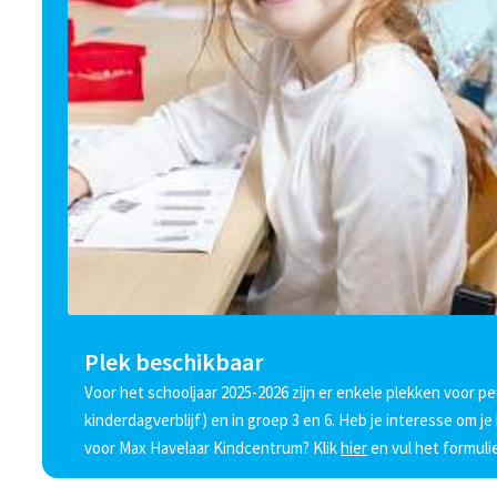
Plek beschikbaar
Voor het schooljaar 2025-2026 zijn er enkele plekken voor peu
kinderdagverblijf) en in groep 3 en 6. Heb je interesse om j
voor Max Havelaar Kindcentrum? Klik
hier
en vul het formulie