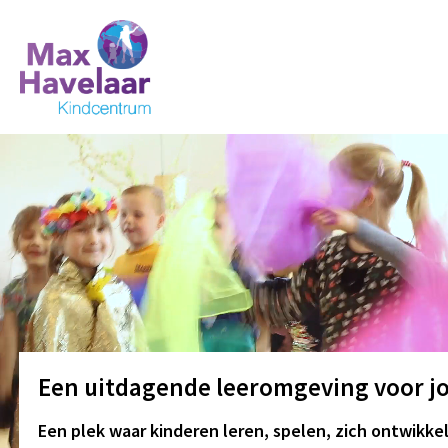
MVI_7027
MVI_7167
cultuur
kleutergroep
Een uitdagende leeromgeving voor j
Een plek waar kinderen leren, spelen, zich ontwikk