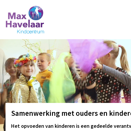
MVI_7027
MVI_7167
cultuur
kleutergroep
Samenwerking met ouders en kinder
Het opvoeden van kinderen is een gedeelde verantw